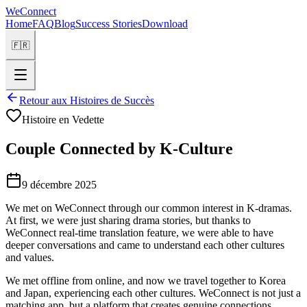
WeConnect
Home
FAQ
Blog
Success Stories
Download
🇫🇷
Retour aux Histoires de Succès
Histoire en Vedette
Couple Connected by K-Culture
9 décembre 2025
We met on WeConnect through our common interest in K-dramas.
At first, we were just sharing drama stories, but thanks to
WeConnect real-time translation feature, we were able to have
deeper conversations and came to understand each other cultures
and values.
We met offline from online, and now we travel together to Korea
and Japan, experiencing each other cultures. WeConnect is not just a
matching app, but a platform that creates genuine connections.