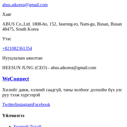
abus.aikorea@gmail.com
Хаяг
ABUS Co.,Ltd. 1808-ho, 152, Jaseong-ro, Nam-gu, Busan, Busan
48475, South Korea
Утас
+821082361354
Нууцлалын ажилтан
HEESUN JUNG (CEO) - abus.aikorea@gmail.com
WeConnect
Хилийг давж, хэлний саадгүй, таны холбоог дэлхийн бүх улс
руу тэлж хүргээрэй
Twitter
Instagram
Facebook
Үйлчилгээ
Бидний Тухай