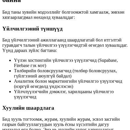
Бид таны хувийн мэдээллийг болгоомжтой хамгаалж, зөвхөн
хязгаарлагдмал нөхцөлд хуваалцдаг:
Үйлчилгээний түншүүд
Бид үйлчилгээний ажиллагаанд шаардлагатай бол итгэлтэй
гуравдагч талын үйлчилгээ үзүүлэгчидтэй өгөгдөл хуваалцдаг.
Үүнд дараах зүйлс багтана:
Үүлэн хостингийн үйлчилгээ үзүүлэгчид (Supabase,
Firebase гэх мэт)
Төлбөрийн боловсруулагчид (төлбөр боловсруулах,
гүйлгээний аюулгүй байдал)
Аналитик болон маркетингийн үйлчилгээ үзүүлэгчид
(нэргүй өгөгдөлд үндэслэсэн)
Үйлчлүүлэгчийн дэмжлэг, харилцааны үйлчилгээ
үзүүлэгчид
Хуулийн шаардлага
Бид хууль тогтоомж, журам, хуулийн журам, эсвэл засгийн
газрын байгууллагуудын хууль ёсны хүсэлтийн дагуу
мэдээлэл өгч болно. Энэ нь хуулийн үүрэг хариуцлагыг