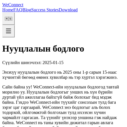
WeConnect
Home
FAQ
Blog
Success Stories
Download
🇲🇳
Нууцлалын бодлого
Сүүлийн шинэчлэл
:
2025-01-15
Энэхүү нууцлалын бодлого нь 2025 оны 1-р сарын 15-наас
хүчинтэй бөгөөд өмнөх хувилбар нь тэр хүртэл хэрэгжинэ.
Сайн байна уу! WeConnect-ийн нууцлалын бодлогод тавтай
морилно уу. Нууцлалын бодлогыг унших нь хүн бүрийн
дуртай үйл ажиллагаа байхгүй байж болохыг бид мэдэж
байна. Гэхдээ WeConnect-ийн түүхийг сонсохын тулд бага
зэрэг цаг гаргаарай. WeConnect энэ бодлогыг аль болох
тодорхой, ойлгомжтой болгохын тулд ихээхэн хүчин
чармайлт гаргасан. Та үүнийг үнэхээр уншина гэж найдаж
байна. WeConnect нь таны хувийн дижитал гарын авлага