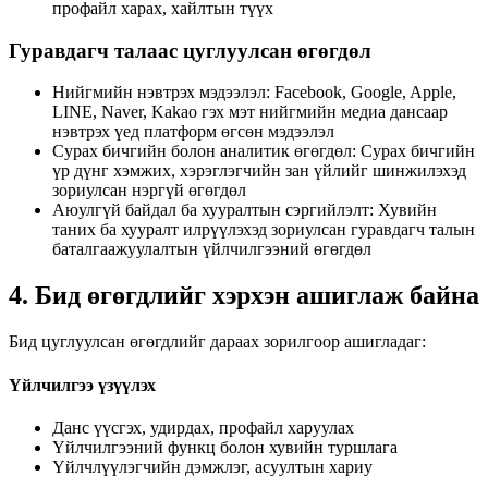
профайл харах, хайлтын түүх
Гуравдагч талаас цуглуулсан өгөгдөл
Нийгмийн нэвтрэх мэдээлэл: Facebook, Google, Apple,
LINE, Naver, Kakao гэх мэт нийгмийн медиа дансаар
нэвтрэх үед платформ өгсөн мэдээлэл
Сурах бичгийн болон аналитик өгөгдөл: Сурах бичгийн
үр дүнг хэмжих, хэрэглэгчийн зан үйлийг шинжилэхэд
зориулсан нэргүй өгөгдөл
Аюулгүй байдал ба хууралтын сэргийлэлт: Хувийн
таних ба хууралт илрүүлэхэд зориулсан гуравдагч талын
баталгаажуулалтын үйлчилгээний өгөгдөл
4. Бид өгөгдлийг хэрхэн ашиглаж байна
Бид цуглуулсан өгөгдлийг дараах зорилгоор ашигладаг:
Үйлчилгээ үзүүлэх
Данс үүсгэх, удирдах, профайл харуулах
Үйлчилгээний функц болон хувийн туршлага
Үйлчлүүлэгчийн дэмжлэг, асуултын хариу