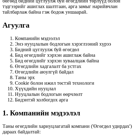
бөгөөд бидний цуглуулж буй өгөгдлийн төрлүүд болон
тэдгээрийг ашиглах шалтгаан, арга замыг нарийвчлан
тайлбарлаж байна гэж бодож уншаарай.
Агуулга
Компанийн мэдээлэл
Энэ нууцлалын бодлогын хэрэглээний хүрээ
Бидний цуглуулж буй өгөгдөл
Бид өгөгдлийг хэрхэн ашиглаж байна
Бид өгөгдлийг хэрхэн хуваалцаж байна
Өгөгдлийн хадгалалт ба устгах
Өгөгдлийн аюулгүй байдал
Таны эрх
Cookie болон ижил төстэй технологи
Хүүхдийн нууцлал
Нууцлалын бодлогын өөрчлөлт
Бидэнтэй холбогдох арга
1. Компанийн мэдээлэл
Таны өгөгдлийн хариуцлагатай компани ('Өгөгдөл удирдах')
дараах байдалтай: