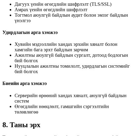
Дагуух үеийн өгөгдлийн шифрлэлт (TLS/SSL)
Амрах үеийн өгөгдлийн шифрлэлт
Тогтмол аюулгүй байдлын аудит болон эмзэг байдлын
үнэлгээ
Удирдлагын арга хэмжээ
Хувийн мэдээллийн хандах эрхийн хяналт болон
хамгийн бага эрхт байдлын зарчим
Ажилтны аюулгүй байдлын сургалт, дотоод бодлогын
бий болгох
Нууцлалын ажилтны томилолт, удирдлагын системийг
бий болгох
Биеийн арга хэмжээ
Серверийн өрөөний хандах хяналт, аюулгүй байдлын
систем
Өгөгдлийн нөөцлөлт, гамшгийн сэргээлтийн
төлөвлөгөө
8. Таны эрх