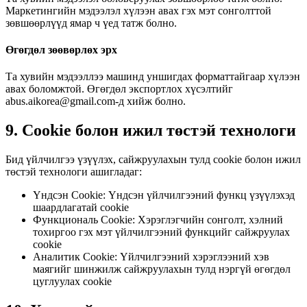
Маркетингийн мэдээлэл хүлээн авах гэх мэт сонголттой
зөвшөөрлүүд ямар ч үед татж болно.
Өгөгдөл зөөвөрлөх эрх
Та хувийн мэдээллээ машинд уншигдах форматтайгаар хүлээн
авах боломжтой. Өгөгдөл экспортлох хүсэлтийг
abus.aikorea@gmail.com-д хийж болно.
9. Cookie болон ижил төстэй технологи
Бид үйлчилгээ үзүүлэх, сайжруулахын тулд cookie болон ижил
төстэй технологи ашигладаг:
Үндсэн Cookie: Үндсэн үйлчилгээний функц үзүүлэхэд
шаардлагатай cookie
Функциональ Cookie: Хэрэглэгчийн сонголт, хэлний
тохиргоо гэх мэт үйлчилгээний функцийг сайжруулах
cookie
Аналитик Cookie: Үйлчилгээний хэрэглээний хэв
маягийг шинжилж сайжруулахын тулд нэргүй өгөгдөл
цуглуулах cookie