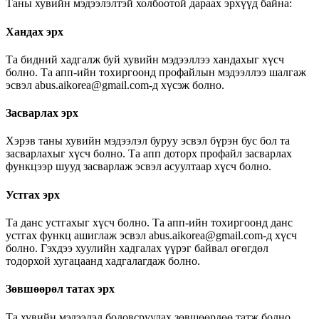
Таны хувийн мэдээлэлтэй холбоотой дараах эрхүүд байна:
Хандах эрх
Та бидний хадгалж буй хувийн мэдээллээ хандахыг хүсч
болно. Та апп-ийн тохиргоонд профайлын мэдээллээ шалгаж
эсвэл abus.aikorea@gmail.com-д хүсэж болно.
Засварлах эрх
Хэрэв таны хувийн мэдээлэл буруу эсвэл бүрэн бус бол та
засварлахыг хүсч болно. Та апп доторх профайл засварлах
функцээр шууд засварлаж эсвэл асуултаар хүсч болно.
Устгах эрх
Та данс устгахыг хүсч болно. Та апп-ийн тохиргоонд данс
устгах функц ашиглаж эсвэл abus.aikorea@gmail.com-д хүсч
болно. Гэхдээ хуулийн хадгалах үүрэг байвал өгөгдөл
тодорхой хугацаанд хадгалагдаж болно.
Зөвшөөрөл татах эрх
Та хувийн мэдээлэл боловсруулах зөвшөөрлөө татж болно.