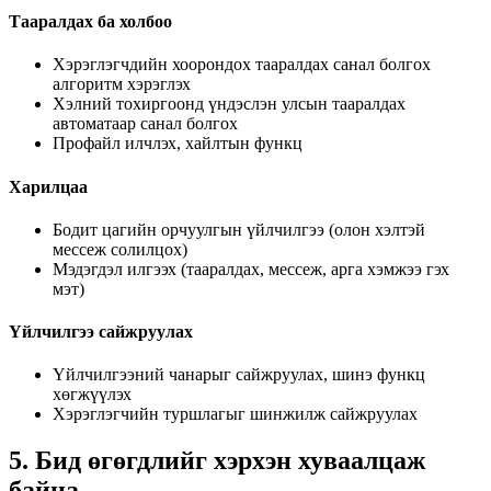
Тааралдах ба холбоо
Хэрэглэгчдийн хоорондох тааралдах санал болгох
алгоритм хэрэглэх
Хэлний тохиргоонд үндэслэн улсын тааралдах
автоматаар санал болгох
Профайл илчлэх, хайлтын функц
Харилцаа
Бодит цагийн орчуулгын үйлчилгээ (олон хэлтэй
мессеж солилцох)
Мэдэгдэл илгээх (тааралдах, мессеж, арга хэмжээ гэх
мэт)
Үйлчилгээ сайжруулах
Үйлчилгээний чанарыг сайжруулах, шинэ функц
хөгжүүлэх
Хэрэглэгчийн туршлагыг шинжилж сайжруулах
5. Бид өгөгдлийг хэрхэн хуваалцаж
байна