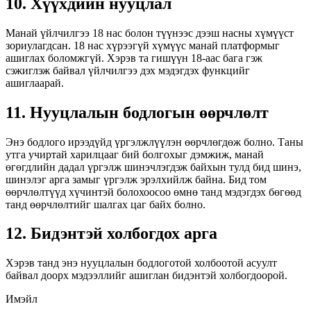
10. Хүүхдийн нууцлал
Манай үйлчилгээ 18 нас болон түүнээс дээш насны хүмүүст
зориулагдсан. 18 нас хүрээгүй хүмүүс манай платформыг
ашиглах боломжгүй. Хэрэв та гишүүн 18-аас бага гэж
сэжиглэж байвал үйлчилгээ дэх мэдэгдэх функцийг
ашиглаарай.
11. Нууцлалын бодлогын өөрчлөлт
Энэ бодлого ирээдүйд үргэлжлүүлэн өөрчлөгдөж болно. Таны
утга учиртай харилцааг бий болгохыг дэмжиж, манай
өгөгдлийн дадал үргэлж шинэчлэгдэж байхын тулд бид шинэ,
шинэлэг арга замыг үргэлж эрэлхийлж байна. Бид том
өөрчлөлтүүд хүчинтэй болохоосоо өмнө танд мэдэгдэх бөгөөд
танд өөрчлөлтийг шалгах цаг байх болно.
12. Бидэнтэй холбогдох арга
Хэрэв танд энэ нууцлалын бодлоготой холбоотой асуулт
байвал доорх мэдээллийг ашиглан бидэнтэй холбогдоорой.
Имэйл