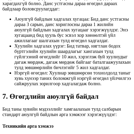
харагдахгүй болно. Данс устгасны дараа өгөгдөл дараах
байдлаар боловсруулагддаг:
Аюулгүй байдлын хадгалах хугацаа: Бид данс устгасны
дараа 3 сарын, данс хориглосны дараа 1 жилийн
аюулгүй байдлын хадгалах хугацааг хэрэгжүүлдэг. Энэ
хугацаанд бид хууль бус эсвэл хор хөнөөлтэй үйл
ажиллагааг шалгахын тулд өгөгдөл хадгалдаг.
Хуулийн хадгалах үүрэг: Бид татвар, нягтлан бодох
бүртгэлийн хуулийн шаардлагыг хангахын тулд
гүйлгээний өгөгдлийг 10 жил, хэрэглэж буй хуулиудыг
дагаж мөрдөж, дагаж мөрдөж байгааг баталгаажуулахын
тулд зөвшөөрлийн бичлэгийг 5 жил хадгалдаг.
Нэргүй өгөгдөл: Хуулиар зөвшөөрсөн тохиолдолд таныг
хувь хүнээр таних боломжгүй нэргүй өгөгдөл үйлчилгээ
сайжруулах зорилгоор хадгалагдаж болно.
7. Өгөгдлийн аюулгүй байдал
Бид таны хувийн мэдээллийг хамгаалахын тулд салбарын
стандарт аюулгүй байдлын арга хэмжээг хэрэгжүүлдэг:
Техникийн арга хэмжээ