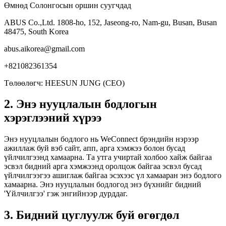
Өмнөд Солонгосын оршин суугчдад
ABUS Co.,Ltd. 1808-ho, 152, Jaseong-ro, Nam-gu, Busan, Busan
48475, South Korea
abus.aikorea@gmail.com
+821082361354
Төлөөлөгч: HEESUN JUNG (CEO)
2. Энэ нууцлалын бодлогын
хэрэглээний хүрээ
Энэ нууцлалын бодлого нь WeConnect брэндийн нэрээр
ажиллаж буй вэб сайт, апп, арга хэмжээ болон бусад
үйлчилгээнд хамаарна. Та утга учиртай холбоо хайж байгаа
эсвэл бидний арга хэмжээнд оролцож байгаа эсвэл бусад
үйлчилгээгээ ашиглаж байгаа эсэхээс үл хамааран энэ бодлого
хамаарна. Энэ нууцлалын бодлогод энэ бүхнийг бидний
'Үйлчилгээ' гэж энгийнээр дурддаг.
3. Бидний цуглуулж буй өгөгдөл