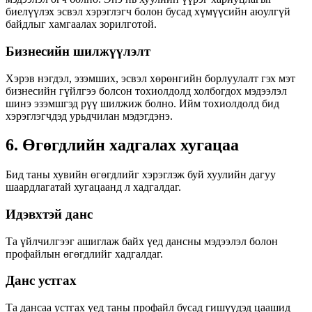
биелүүлэх эсвэл хэрэглэгч болон бусад хүмүүсийн аюулгүй
байдлыг хамгаалах зорилготой.
Бизнесийн шилжүүлэлт
Хэрэв нэгдэл, эзэмших, эсвэл хөрөнгийн борлуулалт гэх мэт
бизнесийн гүйлгээ болсон тохиолдолд холбогдох мэдээлэл
шинэ эзэмшгэд рүү шилжиж болно. Ийм тохиолдолд бид
хэрэглэгчдэд урьдчилан мэдэгдэнэ.
6. Өгөгдлийн хадгалах хугацаа
Бид таны хувийн өгөгдлийг хэрэглэж буй хуулийн дагуу
шаардлагатай хугацаанд л хадгалдаг.
Идэвхтэй данс
Та үйлчилгээг ашиглаж байх үед дансны мэдээлэл болон
профайлын өгөгдлийг хадгалдаг.
Данс устгах
Та дансаа устгах үед таны профайл бусад гишүүдэд цаашид