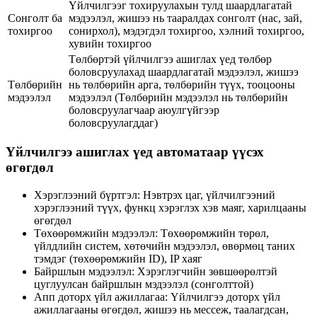
Үйлчилгээг тохируулахын тулд шаардлагатай
Сонголт ба
мэдээлэл, жишээ нь тааралдах сонголт (нас, зай,
тохиргоо
сонирхол), мэдэгдэл тохиргоо, хэлний тохиргоо,
хувийн тохиргоо
Төлбөртэй үйлчилгээ ашиглах үед төлбөр
боловсруулахад шаардлагатай мэдээлэл, жишээ
Төлбөрийн
нь төлбөрийн арга, төлбөрийн түүх, тооцооны
мэдээлэл
мэдээлэл (Төлбөрийн мэдээлэл нь төлбөрийн
боловсруулагчаар аюулгүйгээр
боловсруулагддаг)
Үйлчилгээ ашиглах үед автоматаар үүсэх
өгөгдөл
Хэрэглээний бүртгэл: Нэвтрэх цаг, үйлчилгээний
хэрэглээний түүх, функц хэрэглэх хэв маяг, харилцааны
өгөгдөл
Төхөөрөмжийн мэдээлэл: Төхөөрөмжийн төрөл,
үйлдлийн систем, хөтөчийн мэдээлэл, өвөрмөц таних
тэмдэг (төхөөрөмжийн ID), IP хаяг
Байршлын мэдээлэл: Хэрэглэгчийн зөвшөөрөлтэй
цуглуулсан байршлын мэдээлэл (сонголттой)
Апп доторх үйл ажиллагаа: Үйлчилгээ доторх үйл
ажиллагааны өгөгдөл, жишээ нь мессеж, таалагдсан,