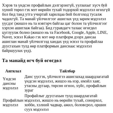
Хэрэв та үндсэн профайлын дэлгэрэнгүй, уулзахыг хүсч буй
хүний төрөл гэх мэт өөрийн тухай тодорхой мэдээлэл өгөхгүй
бол бид танд утга учиртай харилцаа бий болгоход тусалж
чадахгүй. Та манай үйлчилгээг ашиглах үед зарим мэдээлэл
үүсдэг (жишээ нь та нэвтэрч байгаа цаг болон та үйлчилгээг
хэрхэн ашиглаж байгаа). Бид гуравдагч талаас өгөгдөл
цуглуулж болно (жишээ нь та Facebook, Google, Apple, LINE,
Naver, эсвэл Kakao гэх мэт өөр платформ дээрх дансаа
ашиглан манай үйлчилгээд хандах үед эсвэл та профайлаа
дуусгахын тулд өөр платформын данснаас мэдээлэл
байршуулах үед).
Та манайд өгч буй өгөгдөл
Ангилал
Тайлбар
Данс үүсгэх, үйлчилгээ ашиглахад шаардлагатай
Үндсэн
үндсэн мэдээлэл, жишээ нь нэр, имэйл хаяг,
дансны
утасны дугаар, төрсөн огноо, хүйс, профайлын
мэдээлэл
зураг
Профайлыг дуусгахын тулд шаардлагатай
Профайлын
мэдээлэл, жишээ нь өөрийн тухай, сонирхол,
мэдээлэл
хобби, хэлний чадвар, ажил, боловсрол, оршин
суух мэдээлэл