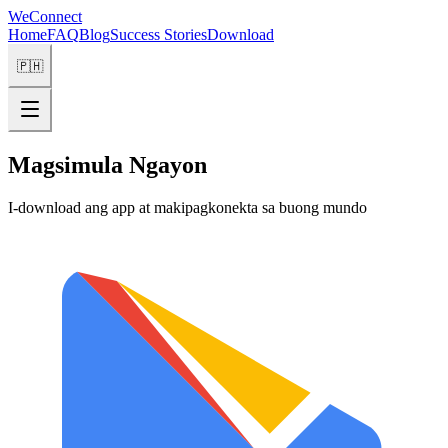
WeConnect
Home
FAQ
Blog
Success Stories
Download
🇵🇭
Magsimula Ngayon
I-download ang app at makipagkonekta sa buong mundo