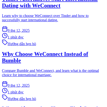
Dating with WeConnect
Learn why to choose WeConnect over Tinder and how to
successfully start international dating.
9 thg 12, 2025
1 phút đọc
Hướng dẫn hẹn hò
Why Choose WeConnect Instead of
Bumble
Compare Bumble and WeConnect, and learn what is the optimal
choice for international marriage.
9 thg 12, 2025
1 phút đọc
Hướng dẫn hẹn hò