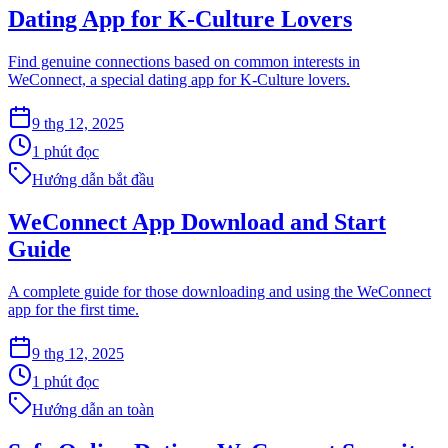
Dating App for K-Culture Lovers
Find genuine connections based on common interests in
WeConnect, a special dating app for K-Culture lovers.
9 thg 12, 2025
1 phút đọc
Hướng dẫn bắt đầu
WeConnect App Download and Start
Guide
A complete guide for those downloading and using the WeConnect
app for the first time.
9 thg 12, 2025
1 phút đọc
Hướng dẫn an toàn