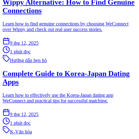
Wippy Alternative: How to Find Genuine
Connections
Learn how to find genuine connections by choosing WeConnect
over Wippy and check out real user success stories.
9 thg 12, 2025
1 phút đọc
Hướng dẫn hẹn hò
Complete Guide to Korea-Japan Dating
Apps
Learn how to effectively use the Korea-Japan dating app
WeConnect and practical tips for successful matching.
9 thg 12, 2025
1 phút đọc
K-Văn hóa