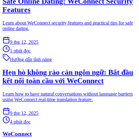
Safe Online Dating: WeConnect Security
Features
Learn about WeConnect security features and practical tips for safe
online dating.
9 thg 12, 2025
1 phút đọc
Hướng dẫn tính năng
Hẹn hò không rào cản ngôn ngữ: Bắt đầu
kết nối toàn cầu với WeConnect
Learn how to have natural conversations without language barriers
using WeConnect real-time translation feature.
9 thg 12, 2025
4 phút đọc
WeConnect